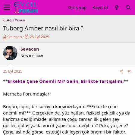
Giriş yap
Kayıt ol
Ağız Yarası
Tuborg Amber nasıl bir bira ?
K
B
Sevecen
25 Eyl 2025
o
a
n
ş
Sevecen
u
l
New member
y
a
u
n
b
g
25 Eyl 2025
#1
a
ı
ş
ç
**
Erkekte Çene Önemli Mi? Gelin, Birlikte Tartışalım!
**
l
t
a
a
Merhaba Forumdaşlar!
t
r
a
i
Bugün, ilginç bir soruyla karşınızdayım: **Erkekte çene
n
h
önemli mi?** Gerçekten de, yüz hatları, fiziksel çekicilik ya da
i
karizma dediğimizde, aklımıza çoğu zaman ilk gelen şey
gözler, gülüş ya da vücut yapısı olur, değil mi? Peki, ya çene?
Çene, aslında görsel estetiği etkileyen çok önemli bir faktör,