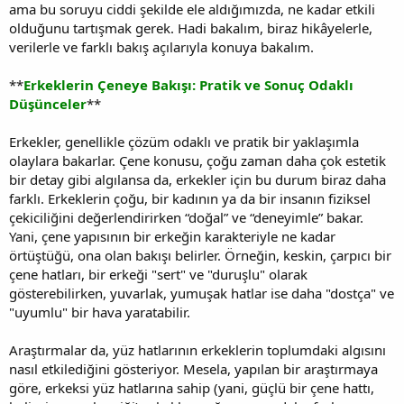
ama bu soruyu ciddi şekilde ele aldığımızda, ne kadar etkili
olduğunu tartışmak gerek. Hadi bakalım, biraz hikâyelerle,
verilerle ve farklı bakış açılarıyla konuya bakalım.
**
Erkeklerin Çeneye Bakışı: Pratik ve Sonuç Odaklı
Düşünceler
**
Erkekler, genellikle çözüm odaklı ve pratik bir yaklaşımla
olaylara bakarlar. Çene konusu, çoğu zaman daha çok estetik
bir detay gibi algılansa da, erkekler için bu durum biraz daha
farklı. Erkeklerin çoğu, bir kadının ya da bir insanın fiziksel
çekiciliğini değerlendirirken “doğal” ve “deneyimle” bakar.
Yani, çene yapısının bir erkeğin karakteriyle ne kadar
örtüştüğü, ona olan bakışı belirler. Örneğin, keskin, çarpıcı bir
çene hatları, bir erkeği "sert" ve "duruşlu" olarak
gösterebilirken, yuvarlak, yumuşak hatlar ise daha "dostça" ve
"uyumlu" bir hava yaratabilir.
Araştırmalar da, yüz hatlarının erkeklerin toplumdaki algısını
nasıl etkilediğini gösteriyor. Mesela, yapılan bir araştırmaya
göre, erkeksi yüz hatlarına sahip (yani, güçlü bir çene hattı,