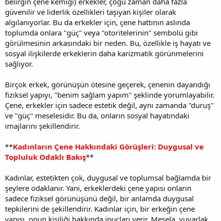
belirgin çene kemiği) erkekler, çoğu zaman daha fazla
güvenilir ve liderlik özellikleri taşıyan kişiler olarak
algılanıyorlar. Bu da erkekler için, çene hattının aslında
toplumda onlara "güç" veya "otoritelerinin" sembolü gibi
görülmesinin arkasındaki bir neden. Bu, özellikle iş hayatı ve
sosyal ilişkilerde erkeklerin daha karizmatik görünmelerini
sağlıyor.
Birçok erkek, görünüşün ötesine geçerek, çenenin dayandığı
fiziksel yapıyı, "benim sağlam yapım" şeklinde yorumlayabilir.
Çene, erkekler için sadece estetik değil, aynı zamanda "duruş"
ve "güç" meselesidir. Bu da, onların sosyal hayatındaki
imajlarını şekillendirir.
**
Kadınların Çene Hakkındaki Görüşleri: Duygusal ve
Topluluk Odaklı Bakış
**
Kadınlar, estetikten çok, duygusal ve toplumsal bağlamda bir
şeylere odaklanır. Yani, erkeklerdeki çene yapısı onların
sadece fiziksel görünüşünü değil, bir anlamda duygusal
tepkilerini de şekillendirir. Kadınlar için, bir erkeğin çene
yapısı, onun kişiliği hakkında ipuçları verir. Mesela, yuvarlak