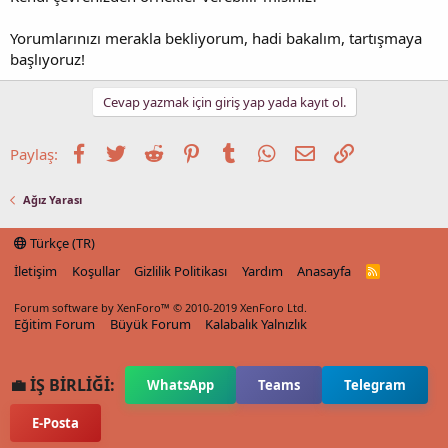
Yorumlarınızı merakla bekliyorum, hadi bakalım, tartışmaya
başlıyoruz!
Cevap yazmak için giriş yap yada kayıt ol.
Facebook
Twitter
Reddit
Pinterest
Tumblr
WhatsApp
E-posta
Link
Paylaş:
Ağız Yarası
Türkçe (TR)
İletişim
Koşullar
Gizlilik Politikası
Yardım
Anasayfa
R
S
S
Forum software by XenForo™
© 2010-2019 XenForo Ltd.
Eğitim Forum
Büyük Forum
Kalabalık Yalnızlık
💼 İŞ BİRLİĞİ:
WhatsApp
Teams
Telegram
E-Posta